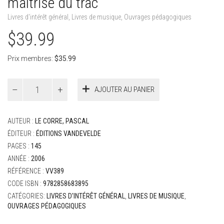
maîtrise du trac
Livres d'intérêt général
,
Livres de musique
,
Ouvrages pédagogiques
$
39.99
Prix membres:
$
35.99
quantité
AJOUTER AU PANIER
de
Le
Corre,
AUTEUR :
LE CORRE, PASCAL
Pascal
-
ÉDITEUR :
ÉDITIONS VANDEVELDE
L'Art
PAGES :
145
du
ANNÉE :
2006
trac
RÉFÉRENCE :
VV389
:
guide
CODE ISBN :
9782858683895
pratique
CATÉGORIES:
LIVRES D'INTÉRÊT GÉNÉRAL
,
LIVRES DE MUSIQUE
,
pour
OUVRAGES PÉDAGOGIQUES
une
meilleure