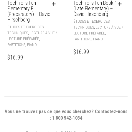
Technic is Fun
Technic is Fun Book 1
Elementary B
(Late Elementary) –
(Preparatory) – David
David Hirschberg
Hirschberg
ÉTUDES ET EXERCICES
ÉTUDES ET EXERCICES
,
TECHNIQUES
LECTURE À VUE /
,
TECHNIQUES
LECTURE À VUE /
,
LECTURE PRÉPARÉE
,
LECTURE PRÉPARÉE
,
PARTITIONS
PIANO
,
PARTITIONS
PIANO
$
16.99
$
16.99
Vous ne trouvez pas ce que vous cherchez? Contactez-nous
: 1 800 542-1034