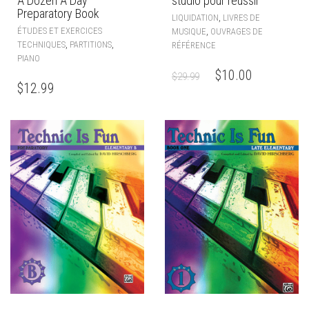
A Dozen A Day
studio pour réussir
Preparatory Book
,
LIQUIDATION
LIVRES DE
ÉTUDES ET EXERCICES
,
MUSIQUE
OUVRAGES DE
,
,
TECHNIQUES
PARTITIONS
RÉFÉRENCE
PIANO
$
10.00
$
29.99
$
12.99