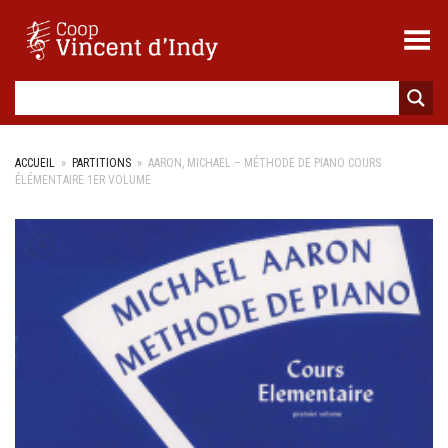
Toggle Menu
ACCUEIL
»
PARTITIONS
»
AARON, MICHAEL – MÉTHODE DE PIANO COURS
ÉLÉMENTAIRE 1ER VOLUME
+