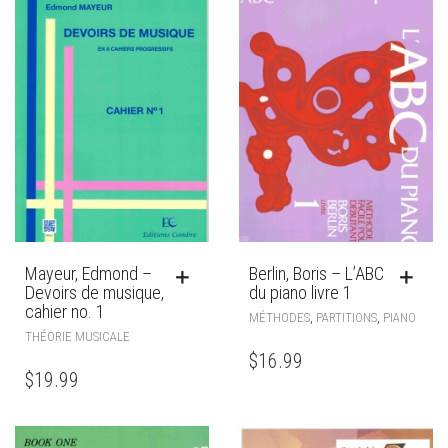
Mayeur, Edmond –
Berlin, Boris – L’ABC
Devoirs de musique,
du piano livre 1
cahier no. 1
,
,
MÉTHODES
PARTITIONS
PIANO
THÉORIE MUSICALE
$
16.99
$
19.99