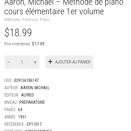
Aaron, Michael – Méthode de piano
cours élémentaire 1er volume
Méthodes
,
Partitions
,
Piano
$
18.99
Prix membres:
$
17.09
quantité
AJOUTER AU PANIER
de
Aaron,
Michael
UGS :
029156186147
-
Méthode
AUTEUR :
AARON, MICHAEL
de
ÉDITEUR :
ALFRED
piano
NIVEAU :
PRÉPARATOIRE
cours
PAGES :
64
élémentaire
1er
ANNÉE :
1951
volume
RÉFÉRENCE :
CP11017