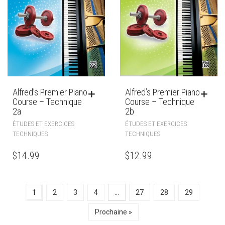
Alfred’s Premier Piano
Alfred’s Premier Piano
Course – Technique
Course – Technique
2a
2b
ÉTUDES ET EXERCICES
ÉTUDES ET EXERCICES
TECHNIQUES
TECHNIQUES
$
14.99
$
12.99
1
2
3
4
…
27
28
29
Prochaine »