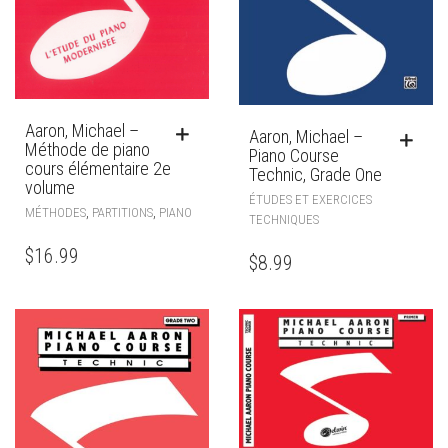
Aaron, Michael –
Aaron, Michael –
Méthode de piano
Piano Course
cours élémentaire 2e
Technic, Grade One
volume
ÉTUDES ET EXERCICES
,
,
MÉTHODES
PARTITIONS
PIANO
TECHNIQUES
$
16.99
$
8.99