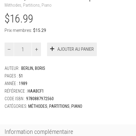
Méthodes
,
Partitions
,
Piano
$
16.99
Prix membres:
$
15.29
quantité
AJOUTER AU PANIER
de
Berlin,
Boris
AUTEUR :
BERLIN, BORIS
-
L'ABC
PAGES :
51
du
ANNÉE :
1989
piano
RÉFÉRENCE :
HAABCF1
livre
CODE ISBN :
9780887972560
1
CATÉGORIES:
MÉTHODES
,
PARTITIONS
,
PIANO
Information complémentaire