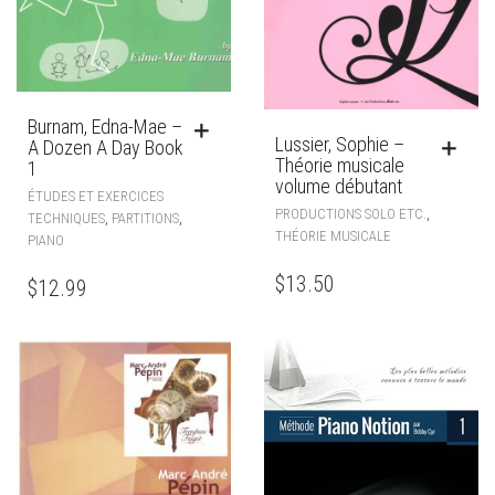
Burnam, Edna-Mae –
Lussier, Sophie –
A Dozen A Day Book
Théorie musicale
1
volume débutant
ÉTUDES ET EXERCICES
,
PRODUCTIONS SOLO ETC.
,
,
TECHNIQUES
PARTITIONS
THÉORIE MUSICALE
PIANO
$
13.50
$
12.99