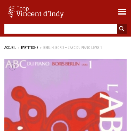
Toggle Menu
ACCUEIL
»
PARTITIONS
»
BERLIN, BORIS – L’ABC DU PIANO LIVRE 1
+