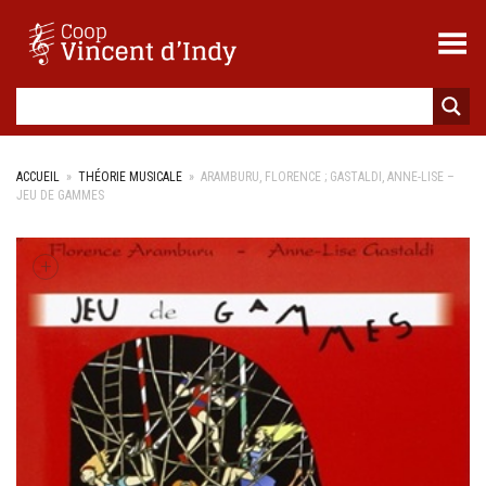
Toggle Menu
ACCUEIL
»
THÉORIE MUSICALE
»
ARAMBURU, FLORENCE ; GASTALDI, ANNE-LISE –
JEU DE GAMMES
+