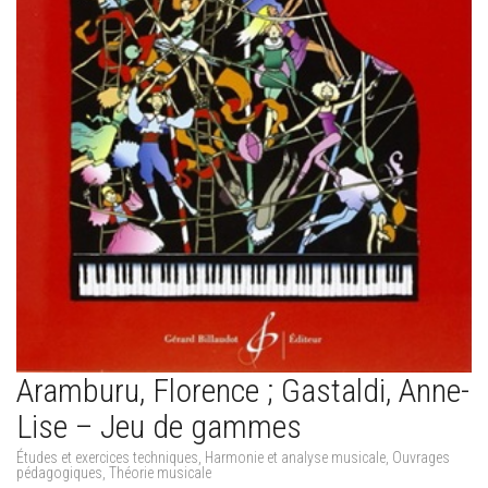
Aramburu, Florence ; Gastaldi, Anne-
Lise – Jeu de gammes
Études et exercices techniques
,
Harmonie et analyse musicale
,
Ouvrages
pédagogiques
,
Théorie musicale