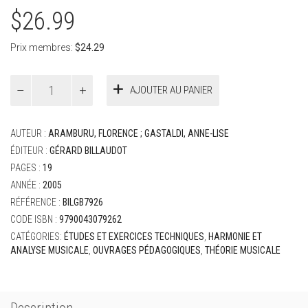
$
26.99
Prix membres:
$
24.29
quantité
AJOUTER AU PANIER
de
Aramburu,
Florence
AUTEUR :
ARAMBURU, FLORENCE ; GASTALDI, ANNE-LISE
;
Gastaldi,
ÉDITEUR :
GÉRARD BILLAUDOT
Anne-
PAGES :
19
Lise
ANNÉE :
2005
-
RÉFÉRENCE :
BILGB7926
Jeu
de
CODE ISBN :
9790043079262
gammes
CATÉGORIES:
ÉTUDES ET EXERCICES TECHNIQUES
,
HARMONIE ET
ANALYSE MUSICALE
,
OUVRAGES PÉDAGOGIQUES
,
THÉORIE MUSICALE