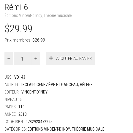
Rémi 6
Éditions Vincent-d'Indy
,
Théorie musicale
$
29.99
Prix membres:
$
26.99
quantité
AJOUTER AU PANIER
de
Théorie
musicale
UGS :
VD143
Devoirs
du
AUTEUR :
LECLAIR, GENEVIÈVE ET GARCEAU, HÉLÈNE
Prof
ÉDITEUR :
VINCENT-D'INDY
Rémi
NIVEAU :
6
6
PAGES :
110
ANNÉE :
2013
CODE ISBN :
9782923472225
CATÉGORIES:
ÉDITIONS VINCENT-D'INDY
,
THÉORIE MUSICALE