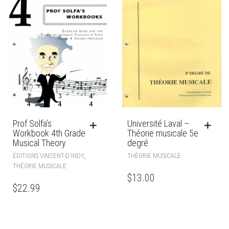
Prof Solfa’s
Université Laval –
Workbook 4th Grade
Théorie musicale 5e
Musical Theory
degré
,
ÉDITIONS VINCENT-D'INDY
THÉORIE MUSICALE
THÉORIE MUSICALE
$
13.00
$
22.99