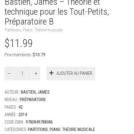
Bastien, James – Théorie et
technique pour les Tout-Petits,
Préparatoire B
Partitions
,
Piano
,
Théorie musicale
$
11.99
Prix membres:
$
10.79
quantité
AJOUTER AU PANIER
de
Bastien,
James
AUTEUR :
BASTIEN, JAMES
-
Théorie
NIVEAU :
PRÉPARATOIRE
et
PAGES :
42
technique
ANNÉE :
2014
pour
CODE ISBN :
9780849788086
les
Tout-
CATÉGORIES:
PARTITIONS
,
PIANO
,
THÉORIE MUSICALE