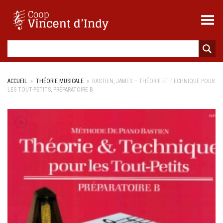
Toggle Menu
ACCUEIL
»
THÉORIE MUSICALE
»
BASTIEN, JAMES – THÉORIE ET TECHNIQUE POUR
LES TOUT-PETITS, PRÉPARATOIRE B
+
+