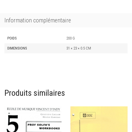
Petits,
Préparatoire
B
Information complémentaire
POIDS
200 G
DIMENSIONS
31 × 23 × 0.5 CM
Produits similaires