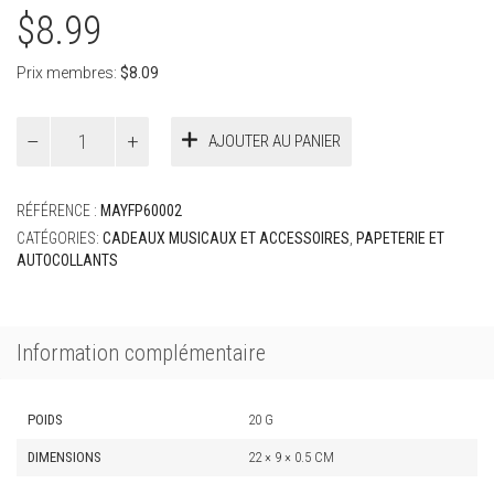
$
8.99
Prix membres:
$
8.09
quantité
AJOUTER AU PANIER
de
Tablette
magnétique
RÉFÉRENCE :
MAYFP60002
Chopin
Liszt
CATÉGORIES:
CADEAUX MUSICAUX ET ACCESSOIRES
,
PAPETERIE ET
AUTOCOLLANTS
Information complémentaire
POIDS
20 G
DIMENSIONS
22 × 9 × 0.5 CM