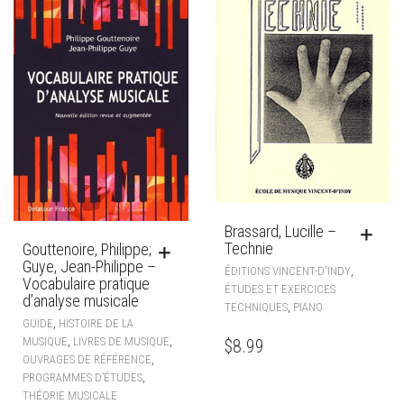
Brassard, Lucille –
Technie
Gouttenoire, Philippe;
Guye, Jean-Philippe –
,
ÉDITIONS VINCENT-D'INDY
Vocabulaire pratique
ÉTUDES ET EXERCICES
d’analyse musicale
,
TECHNIQUES
PIANO
,
GUIDE
HISTOIRE DE LA
,
,
MUSIQUE
LIVRES DE MUSIQUE
$
8.99
,
OUVRAGES DE RÉFÉRENCE
,
PROGRAMMES D’ÉTUDES
THÉORIE MUSICALE