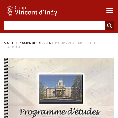
Toggle Menu
ACCUEIL
»
PROGRAMMES D’ÉTUDES
»
PROGRAMME D’ÉTUDES – FLÛTE
TRAVERSIÈRE
+
+