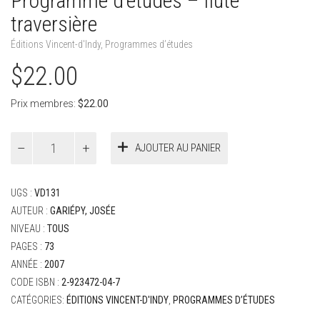
Programme d’études – flûte
traversière
Éditions Vincent-d'Indy
,
Programmes d’études
$
22.00
Prix membres:
$
22.00
quantité
AJOUTER AU PANIER
de
Programme
d'études
UGS :
VD131
-
flûte
AUTEUR :
GARIÉPY, JOSÉE
traversière
NIVEAU :
TOUS
PAGES :
73
ANNÉE :
2007
CODE ISBN :
2-923472-04-7
CATÉGORIES:
ÉDITIONS VINCENT-D'INDY
,
PROGRAMMES D’ÉTUDES