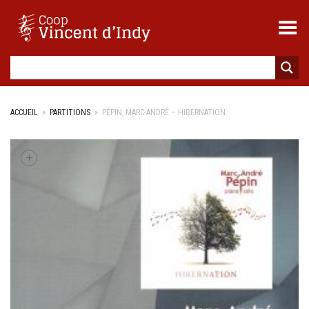
Toggle Menu
ACCUEIL
»
PARTITIONS
»
PÉPIN, MARC-ANDRÉ – HIBERNATION
+