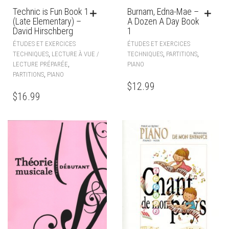
Technic is Fun Book 1
Burnam, Edna-Mae –
(Late Elementary) –
A Dozen A Day Book
David Hirschberg
1
ÉTUDES ET EXERCICES
ÉTUDES ET EXERCICES
,
,
,
TECHNIQUES
LECTURE À VUE /
TECHNIQUES
PARTITIONS
,
LECTURE PRÉPARÉE
PIANO
,
PARTITIONS
PIANO
$
12.99
$
16.99