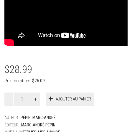
$
28.99
Prix membres:
$
26.09
quantité
AJOUTER AU PANIER
de
Pépin,
Marc-
AUTEUR :
PÉPIN, MARC-ANDRÉ
André
-
ÉDITEUR :
MARC-ANDRÉ PÉPIN
Hibernation