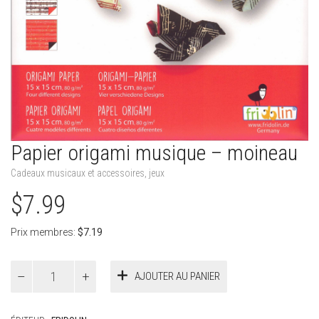
Papier origami musique – moineau
Cadeaux musicaux et accessoires
,
jeux
$
7.99
Prix membres:
$
7.19
quantité
AJOUTER AU PANIER
de
Papier
origami