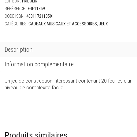
ÉDITEUR :
FRIDOLIN
musique
-
RÉFÉRENCE :
FRI-11359
moineau
CODE ISBN :
4031172113591
CATÉGORIES:
CADEAUX MUSICAUX ET ACCESSOIRES
,
JEUX
Description
Information complémentaire
Un jeu de construction intéressant contenant 20 feuilles d’un
niveau de complexité facile.
Produits similaires