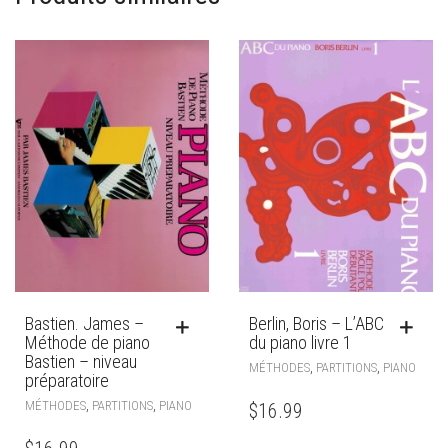
Bastien. James –
Berlin, Boris – L’ABC
Méthode de piano
du piano livre 1
Bastien – niveau
,
,
MÉTHODES
PARTITIONS
PIANO
préparatoire
,
,
MÉTHODES
PARTITIONS
PIANO
$
16.99