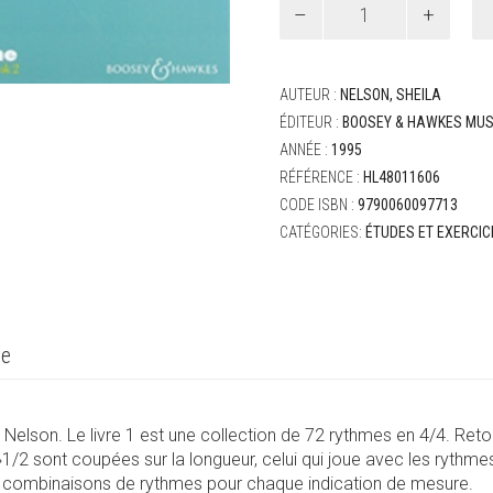
de
Nelson,
Sheila
-
AUTEUR :
NELSON, SHEILA
Flip-
ÉDITEUR :
BOOSEY & HAWKES MUS
a-
ANNÉE :
1995
rhythm
book
RÉFÉRENCE :
HL48011606
1-
CODE ISBN :
9790060097713
2
CATÉGORIES:
ÉTUDES ET EXERCIC
re
Nelson. Le livre 1 est une collection de 72 rythmes en 4/4. Retourné
»1/2 sont coupées sur la longueur, celui qui joue avec les ryt
00 combinaisons de rythmes pour chaque indication de mesure.