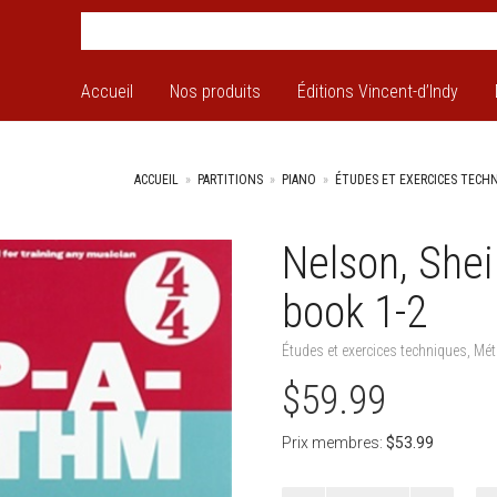
Accueil
Nos produits
Éditions Vincent-d’Indy
ACCUEIL
»
PARTITIONS
»
PIANO
»
ÉTUDES ET EXERCICES TECH
Nelson, Shei
+
book 1-2
Études et exercices techniques
,
Mét
$
59.99
Prix membres:
$
53.99
quantité