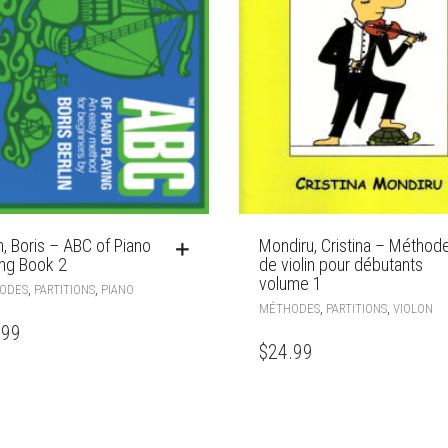
n, Boris – ABC of Piano
Mondiru, Cristina – Méthod
ing Book 2
de violin pour débutants
volume 1
,
,
ODES
PARTITIONS
PIANO
,
,
MÉTHODES
PARTITIONS
VIOLON
.99
$
24.99