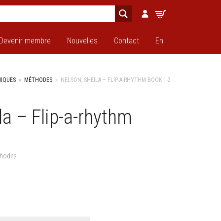
Devenir membre
Nouvelles
Contact
En
NIQUES
»
MÉTHODES
»
NELSON, SHEILA – FLIP-A-RHYTHM BOOK 1-2
la – Flip-a-rhythm
hodes