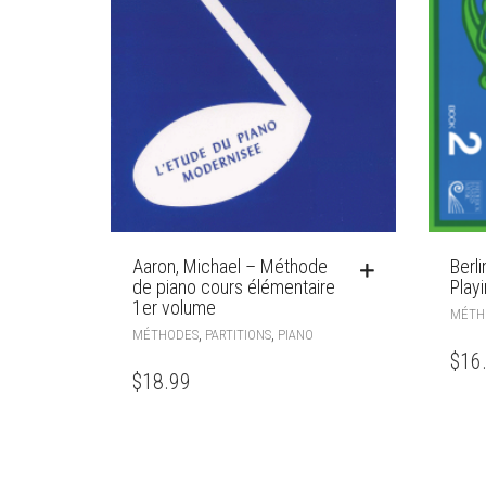
Aaron, Michael – Méthode
Berli
de piano cours élémentaire
Play
1er volume
MÉTH
,
,
MÉTHODES
PARTITIONS
PIANO
$
16
$
18.99