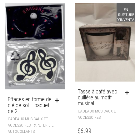
EN
RUPTURE
D'INVENTAIRE
Tasse à café avec
cuillère au motif
Effaces en forme de
musical
clé de sol – paquet
de 2
CADEAUX MUSICAUX ET
ACCESSOIRES
CADEAUX MUSICAUX ET
,
ACCESSOIRES
PAPETERIE ET
$
6.99
AUTOCOLLANTS