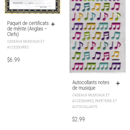
Paquet de certificats
de mérite (Anglais –
Clefs)
CADEAUX MUSICAUX ET
ACCESSOIRES
$
6.99
Autocollants notes
de musique
CADEAUX MUSICAUX ET
,
ACCESSOIRES
PAPETERIE ET
AUTOCOLLANTS
$
2.99