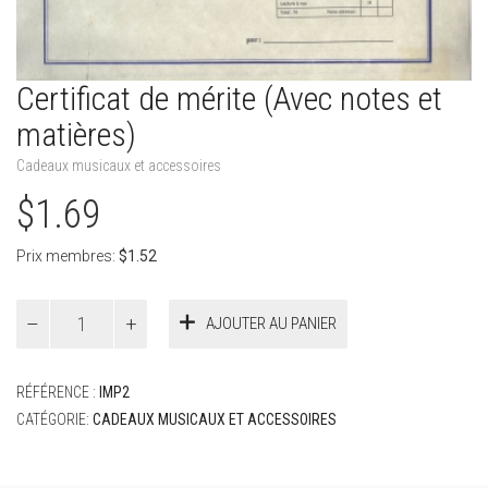
Certificat de mérite (Avec notes et
matières)
Cadeaux musicaux et accessoires
$
1.69
Prix membres:
$
1.52
quantité
AJOUTER AU PANIER
de
Certificat
de
RÉFÉRENCE :
IMP2
mérite
(Avec
CATÉGORIE:
CADEAUX MUSICAUX ET ACCESSOIRES
notes
et
matières)