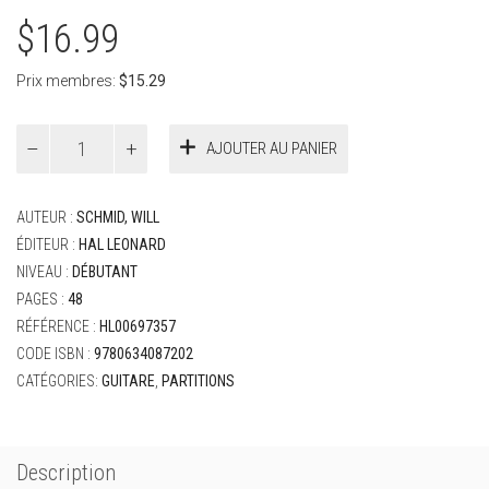
$
16.99
Prix membres:
$
15.29
quantité
AJOUTER AU PANIER
de
Schmid,
Will
AUTEUR :
SCHMID, WILL
et
Koch,
ÉDITEUR :
HAL LEONARD
Greg
NIVEAU :
DÉBUTANT
-
PAGES :
48
Hal
RÉFÉRENCE :
HL00697357
Leonard
Méthode
CODE ISBN :
9780634087202
de
CATÉGORIES:
GUITARE
,
PARTITIONS
guitare
volume
1
Description