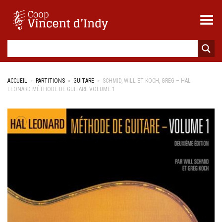
Toggle Menu
ACCUEIL
»
PARTITIONS
»
GUITARE
»
SCHMID, WILL ET KOCH, GREG – HAL
LEONARD MÉTHODE DE GUITARE VOLUME 1
+