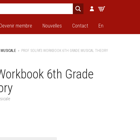
Devenir membre
Nouvelles
Contact
En
 MUSICALE
»
PROF SOLFA’S WORKBOOK 6TH GRADE MUSICAL THEORY
 Workbook 6th Grade
+
ory
sicale