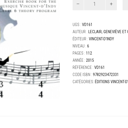
de
Prof
Solfa’s
Workbook
UGS :
VD161
6th
AUTEUR :
LECLAIR, GENEVIÈVE ET
Grade
ÉDITEUR :
VINCENT-D'INDY
Musical
Theory
NIVEAU :
6
PAGES :
112
ANNÉE :
2015
RÉFÉRENCE :
VD161
CODE ISBN :
9782923472331
CATÉGORIES:
ÉDITIONS VINCENT-D