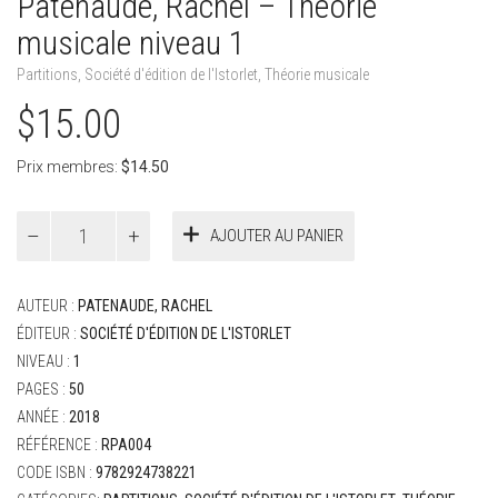
Patenaude, Rachel – Théorie
musicale niveau 1
Partitions
,
Société d'édition de l'Istorlet
,
Théorie musicale
$
15.00
Prix membres:
$
14.50
quantité
AJOUTER AU PANIER
de
Patenaude,
Rachel
AUTEUR :
PATENAUDE, RACHEL
-
Théorie
ÉDITEUR :
SOCIÉTÉ D'ÉDITION DE L'ISTORLET
musicale
NIVEAU :
1
niveau
PAGES :
50
1
ANNÉE :
2018
RÉFÉRENCE :
RPA004
CODE ISBN :
9782924738221