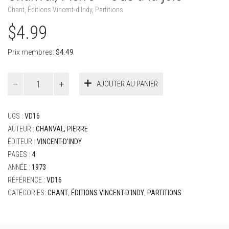
Chant
,
Éditions Vincent-d'Indy
,
Partitions
$
4.99
Prix membres:
$
4.49
quantité
AJOUTER AU PANIER
de
Chanval,
Pierre
UGS :
VD16
-
Ode
AUTEUR :
CHANVAL, PIERRE
à
ÉDITEUR :
VINCENT-D'INDY
la
PAGES :
4
joie
ANNÉE :
1973
RÉFÉRENCE :
VD16
CATÉGORIES:
CHANT
,
ÉDITIONS VINCENT-D'INDY
,
PARTITIONS