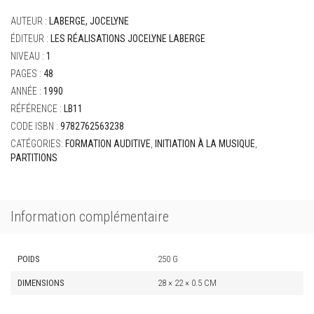
Jocelyne
AUTEUR :
LABERGE, JOCELYNE
-
Le
ÉDITEUR :
LES RÉALISATIONS JOCELYNE LABERGE
Solfège
NIVEAU :
1
ça
PAGES :
48
m'amuse
ANNÉE :
1990
tome
2
RÉFÉRENCE :
LB11
CODE ISBN :
9782762563238
CATÉGORIES:
FORMATION AUDITIVE
,
INITIATION À LA MUSIQUE
,
PARTITIONS
Information complémentaire
POIDS
250 G
DIMENSIONS
28 × 22 × 0.5 CM