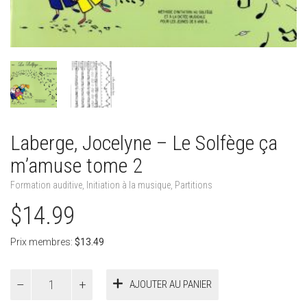
Laberge, Jocelyne – Le Solfège ça
m’amuse tome 2
Formation auditive
,
Initiation à la musique
,
Partitions
$
14.99
Prix membres:
$
13.49
quantité
AJOUTER AU PANIER
de
Laberge,