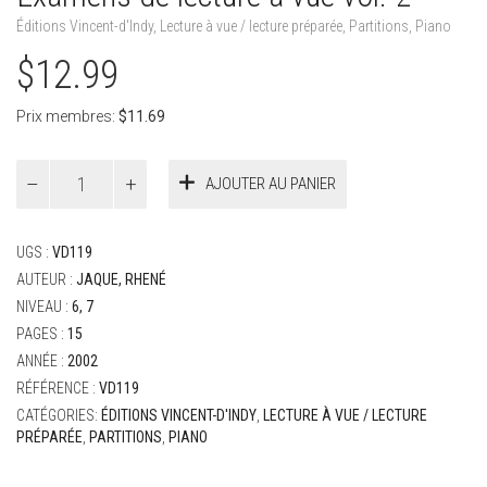
Éditions Vincent-d'Indy
,
Lecture à vue / lecture préparée
,
Partitions
,
Piano
$
12.99
Prix membres:
$
11.69
quantité
AJOUTER AU PANIER
de
Examens
de
UGS :
VD119
lecture
à
AUTEUR :
JAQUE, RHENÉ
vue
NIVEAU :
6, 7
vol.
PAGES :
15
2
ANNÉE :
2002
RÉFÉRENCE :
VD119
CATÉGORIES:
ÉDITIONS VINCENT-D'INDY
,
LECTURE À VUE / LECTURE
PRÉPARÉE
,
PARTITIONS
,
PIANO