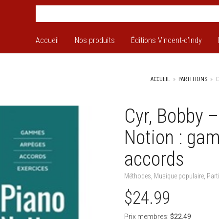
Accueil
Nos produits
Éditions Vincent-d’Indy
ACCUEIL
»
PARTITIONS
»
C
Cyr, Bobby 
Notion : ga
accords
Méthodes
,
Musique populaire
,
Part
$
24.99
Prix membres:
$
22.49