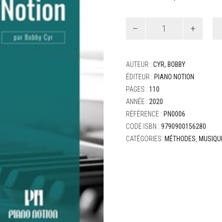
quantité
de
Cyr,
Bobby
-
AUTEUR :
CYR, BOBBY
Méthode
ÉDITEUR :
PIANO NOTION
Piano
PAGES :
110
Notion
:
ANNÉE :
2020
gammes,
RÉFÉRENCE :
PN0006
arpèges,
CODE ISBN :
9790900156280
accords
CATÉGORIES:
MÉTHODES
,
MUSIQU