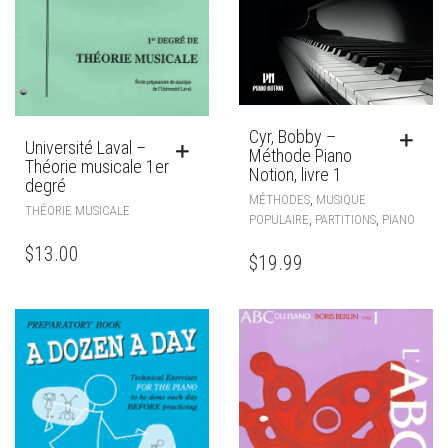
Cyr, Bobby –
Université Laval –
Méthode Piano
Théorie musicale 1er
Notion, livre 1
degré
,
MÉTHODES
MUSIQUE
THÉORIE MUSICALE
,
,
POPULAIRE
PARTITIONS
PIANO
$
13.00
$
19.99