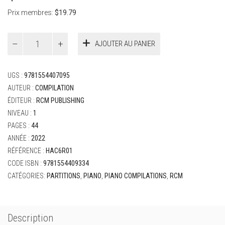
Prix membres:
$
19.79
quantité
AJOUTER AU PANIER
de
RCM
Celebration
UGS :
9781554407095
Series
-
AUTEUR :
COMPILATION
Piano
ÉDITEUR :
RCM PUBLISHING
Repertoire
NIVEAU :
1
Level
PAGES :
44
1
ANNÉE :
2022
RÉFÉRENCE :
HAC6R01
CODE ISBN :
9781554409334
CATÉGORIES:
PARTITIONS
,
PIANO
,
PIANO COMPILATIONS
,
RCM
Description