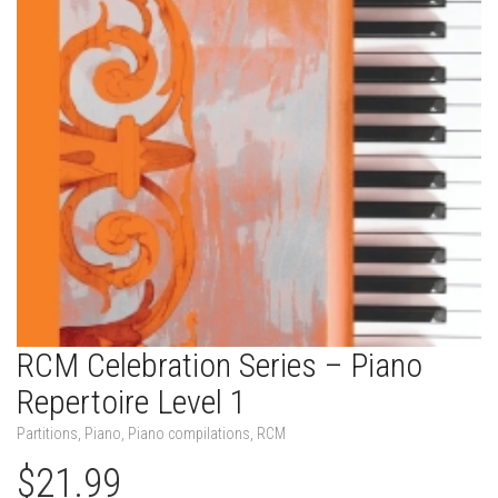
RCM Celebration Series – Piano
Repertoire Level 1
Partitions
,
Piano
,
Piano compilations
,
RCM
$
21.99