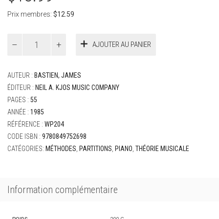
Prix membres:
$
12.59
quantité
AJOUTER AU PANIER
de
Bastien,
James
AUTEUR :
BASTIEN, JAMES
-
Piano
ÉDITEUR :
NEIL A. KJOS MUSIC COMPANY
Basics
PAGES :
55
-
ANNÉE :
1985
Level
RÉFÉRENCE :
WP204
4
CODE ISBN :
9780849752698
CATÉGORIES:
MÉTHODES
,
PARTITIONS
,
PIANO
,
THÉORIE MUSICALE
Information complémentaire