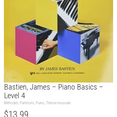
Bastien, James – Piano Basics –
Level 4
Méthodes
,
Partitions
,
Piano
,
Théorie musicale
$
13.99