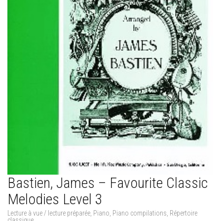
Bastien, James – Favourite Classic
Melodies Level 3
Lecture à vue / lecture préparée
,
Piano
,
Piano compilations
,
Répertoire
classique