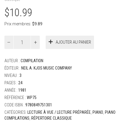
$
10.99
Prix membres:
$
9.89
quantité
AJOUTER AU PANIER
de
Bastien,
James
AUTEUR :
COMPILATION
-
Favourite
ÉDITEUR :
NEIL A. KJOS MUSIC COMPANY
Classic
NIVEAU :
3
Melodies
PAGES :
24
Level
ANNÉE :
1981
3
RÉFÉRENCE :
WP75
CODE ISBN :
9780849751301
CATÉGORIES:
LECTURE À VUE / LECTURE PRÉPARÉE
,
PIANO
,
PIANO
COMPILATIONS
,
RÉPERTOIRE CLASSIQUE