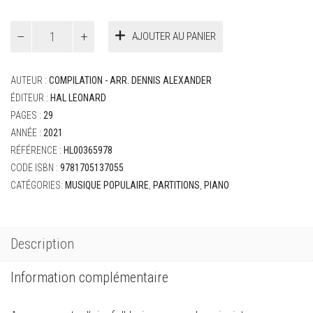
quantité
AJOUTER AU PANIER
de
Alexander,
Dennis
AUTEUR :
COMPILATION - ARR. DENNIS ALEXANDER
-
Mini
ÉDITEUR :
HAL LEONARD
Overtures
PAGES :
29
ANNÉE :
2021
RÉFÉRENCE :
HL00365978
CODE ISBN :
9781705137055
CATÉGORIES:
MUSIQUE POPULAIRE
,
PARTITIONS
,
PIANO
Description
Information complémentaire