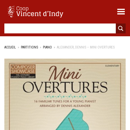
Toggle Menu
ACCUEIL
»
PARTITIONS
»
PIANO
»
ALEXANDER, DENNIS – MINI OVERTURES
+